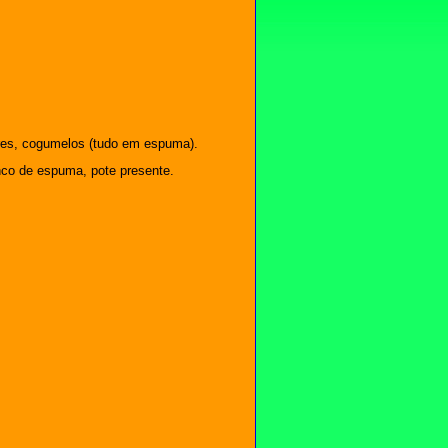
ores, cogumelos (tudo em espuma).
onco de espuma, pote presente.