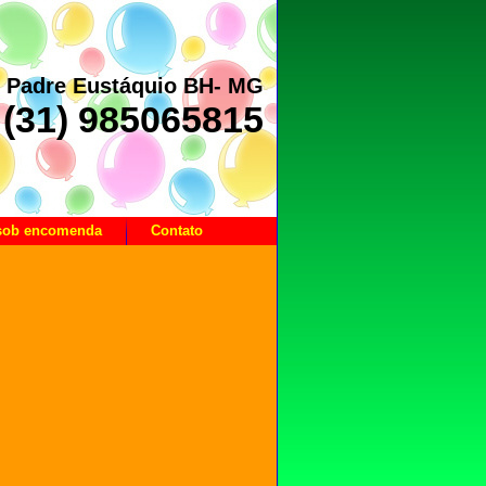
– Padre Eustáquio BH- MG
(31) 985065815
 sob encomenda
Contato