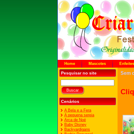
Home
Mascotes
Enfeite
Pesquisar no site
Sem c
Cli
Cenários
A Bela e a Fera
A pequena sereia
Arca de Noé
Baby Disney
Backyardigans