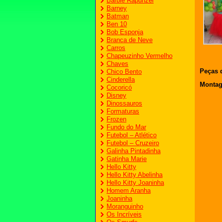
Barbie Rapunzel
Barney
Batman
Ben 10
Bob Esponja
Branca de Neve
Carros
Chapeuzinho Vermelho
Chaves
Peças 
Chico Bento
Cinderella
Monta
Cocoricó
Disney
Dinossauros
Formaturas
Frozen
Fundo do Mar
Futebol – Atlético
Futebol – Cruzeiro
Galinha Pintadinha
Gatinha Marie
Hello Kitty
Hello Kitty Abelinha
Hello Kitty Joaninha
Homem Aranha
Joaninha
Moranguinho
Os Incríveis