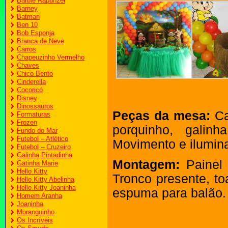
Barbie Rapunzel
Barney
Batman
Ben 10
Bob Esponja
Branca de Neve
Carros
Chapeuzinho Vermelho
Chaves
Chico Bento
Cinderella
Cocoricó
Disney
Dinossauros
Peças da mesa:
Ca
Formaturas
Frozen
porquinho, galin
Fundo do Mar
Futebol – Atlético
Movimento e ilumin
Futebol – Cruzeiro
Galinha Pintadinha
Montagem:
Painel 
Gatinha Marie
Hello Kitty
Tronco presente, to
Hello Kitty Abelinha
Hello Kitty Joaninha
espuma para balão.
Homem Aranha
Joaninha
Moranguinho
Os Incríveis