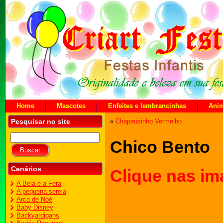
Home
Mascotes
Enfeites e lembrancinhas
Ani
Pesquisar no site
«
Chapeuzinho Vermelho
Chico Bento
Cenários
Clique nas im
A Bela e a Fera
A pequena sereia
Arca de Noé
Baby Disney
Backyardigans