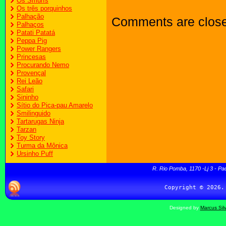
Os Smurfs
Os três porquinhos
Palhação
Comments are clos
Palhaços
Patati Patatá
Peppa Pig
Power Rangers
Princesas
Procurando Nemo
Provençal
Rei Leão
Safari
Sininho
Sítio do Pica-pau Amarelo
Smilinguido
Tartarugas Ninja
Tarzan
Toy Story
Turma da Mônica
Ursinho Puff
R. Rio Pomba, 1170 -Lj 3 - Pa
Designed by
Marcus Sil