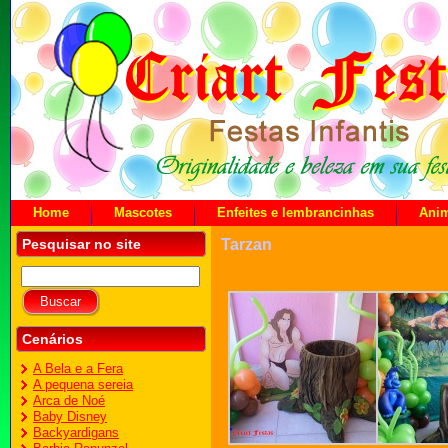
Home
Mascotes
Enfeites e lembrancinhas
Ani
Pesquisar no site
Tarzan
Cenários
A Bela e a Fera
A pequena sereia
Arca de Noé
Baby Disney
Backyardigans