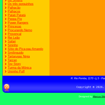
Os Smurfs
Os três porquinhos
Palhação
Palhaços
Patati Patatá
Peppa Pig
Power Rangers
Princesas
Procurando Nemo
Provençal
Rei Leão
Safari
Sininho
Sítio do Pica-pau Amarelo
Smilinguido
Tartarugas Ninja
Tarzan
Toy Story
Turma da Mônica
Ursinho Puff
R. Rio Pomba, 1170 -Lj 3 - Pa
Designed by
Marcus Sil