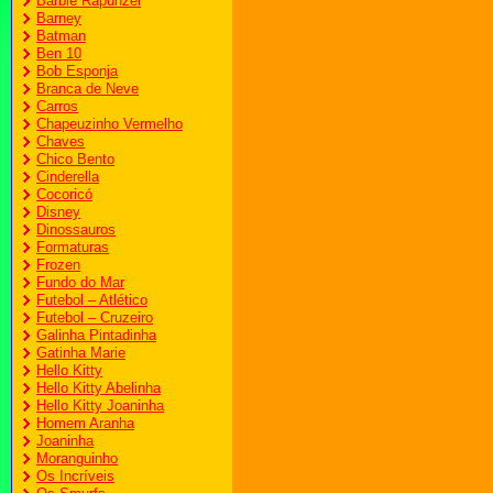
Barbie Rapunzel
Barney
Batman
Ben 10
Bob Esponja
Branca de Neve
Carros
Chapeuzinho Vermelho
Chaves
Chico Bento
Cinderella
Cocoricó
Disney
Dinossauros
Formaturas
Frozen
Fundo do Mar
Futebol – Atlético
Futebol – Cruzeiro
Galinha Pintadinha
Gatinha Marie
Hello Kitty
Hello Kitty Abelinha
Hello Kitty Joaninha
Homem Aranha
Joaninha
Moranguinho
Os Incríveis