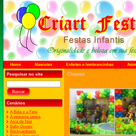
Home
Mascotes
Enfeites e lembrancinhas
Ani
Pesquisar no site
Chaves
Cenários
A Bela e a Fera
A pequena sereia
Arca de Noé
Baby Disney
Backyardigans