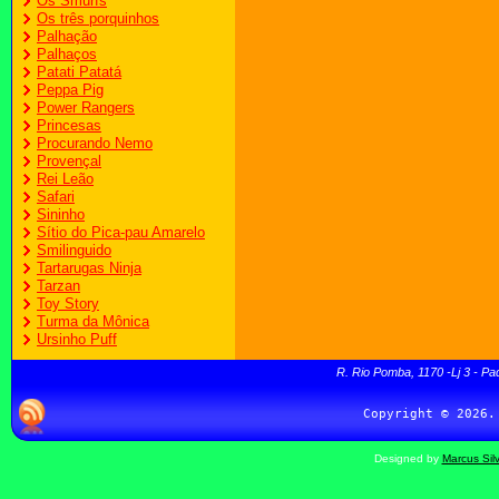
Os Smurfs
Os três porquinhos
Palhação
Palhaços
Patati Patatá
Peppa Pig
Power Rangers
Princesas
Procurando Nemo
Provençal
Rei Leão
Safari
Sininho
Sítio do Pica-pau Amarelo
Smilinguido
Tartarugas Ninja
Tarzan
Toy Story
Turma da Mônica
Ursinho Puff
R. Rio Pomba, 1170 -Lj 3 - Pa
Designed by
Marcus Sil