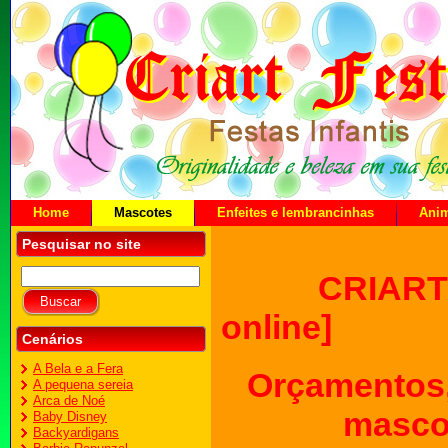
Home
Mascotes
Enfeites e lembrancinhas
Ani
Pesquisar no site
CRIART
online]
Cenários
A Bela e a Fera
Orçamentos,
A pequena sereia
Arca de Noé
mascot
Baby Disney
Backyardigans