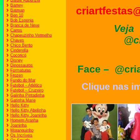
Barbie Rapunzel
Barney
criartfestas
Batman
Ben 10
Bob Esponja
Branca de Neve
Veja
Carros
Chapeuzinho Vermelho
@cr
Chaves
Chico Bento
Cinderella
Cocoricó
Disney
Dinossauros
Face – @cria
Formaturas
Frozen
Fundo do Mar
Clique nas ima
Futebol – Atlético
Futebol – Cruzeiro
Galinha Pintadinha
Gatinha Marie
Hello Kitty
Hello Kitty Abelinha
Hello Kitty Joaninha
Homem Aranha
Joaninha
Moranguinho
Os Incríveis