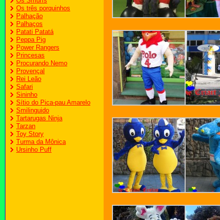
Os Smurfs
Os três porquinhos
Palhação
Palhaços
Patati Patatá
Peppa Pig
Power Rangers
Princesas
Procurando Nemo
Provençal
Rei Leão
Safari
Sininho
Sítio do Pica-pau Amarelo
Smilinguido
Tartarugas Ninja
Tarzan
Toy Story
Turma da Mônica
Ursinho Puff