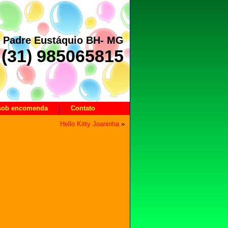
– Padre Eustáquio BH- MG
(31) 985065815
 sob encomenda
Contato
Hello Kitty Joaninha
»