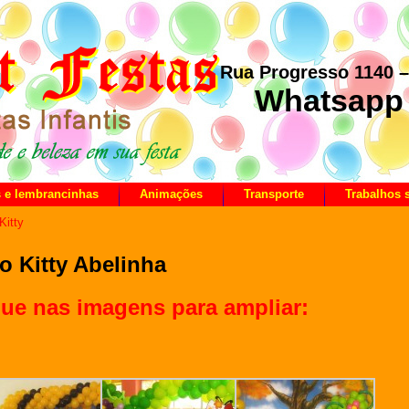
Rua Progresso 1140 
Whatsapp 
s e lembrancinhas
Animações
Transporte
Trabalhos
Kitty
lo Kitty Abelinha
que nas imagens para ampliar: