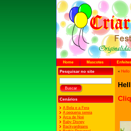
Home
Mascotes
Enfeite
Pesquisar no site
«
Hello 
Hel
Cli
Cenários
A Bela e a Fera
A pequena sereia
Arca de Noé
Baby Disney
Backyardigans