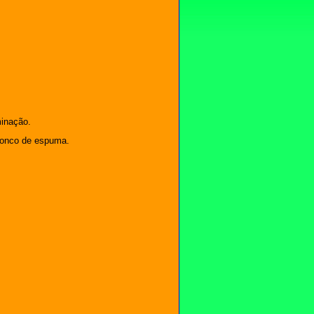
minação.
tronco de espuma.