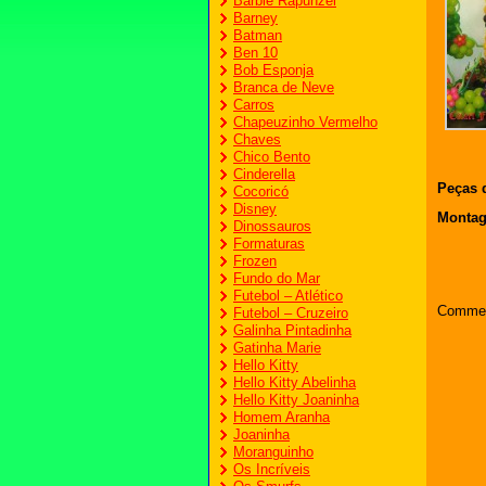
Barbie Rapunzel
Barney
Batman
Ben 10
Bob Esponja
Branca de Neve
Carros
Chapeuzinho Vermelho
Chaves
Chico Bento
Cinderella
Peças 
Cocoricó
Disney
Monta
Dinossauros
Formaturas
Frozen
Fundo do Mar
Futebol – Atlético
Commen
Futebol – Cruzeiro
Galinha Pintadinha
Gatinha Marie
Hello Kitty
Hello Kitty Abelinha
Hello Kitty Joaninha
Homem Aranha
Joaninha
Moranguinho
Os Incríveis