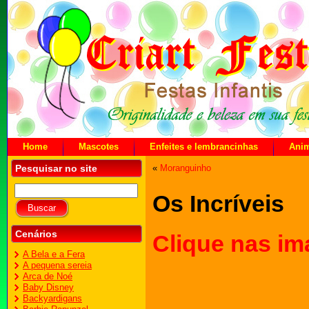
Home
Mascotes
Enfeites e lembrancinhas
Ani
Pesquisar no site
«
Moranguinho
Os Incríveis
Cenários
Clique nas im
A Bela e a Fera
A pequena sereia
Arca de Noé
Baby Disney
Backyardigans