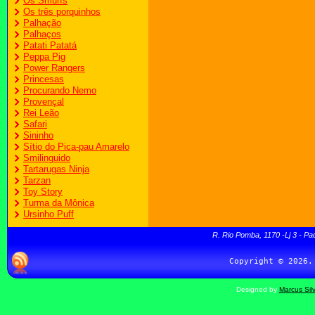
Os Smurfs
Os três porquinhos
Palhação
Palhaços
Patati Patatá
Peppa Pig
Power Rangers
Princesas
Procurando Nemo
Provençal
Rei Leão
Safari
Sininho
Sítio do Pica-pau Amarelo
Smilinguido
Tartarugas Ninja
Tarzan
Toy Story
Turma da Mônica
Ursinho Puff
R. Rio Pomba, 1170 -Lj 3 - Pa
Designed by
Marcus Sil