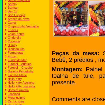
Barbie Rapunzel
Barney
Batman
Ben 10
Bob Esponja
Branca de Neve
Carros
Chapeuzinho Vermelho
Chaves
Chico Bento
Cinderella
Cocoricó
Disney
Dinossauros
Peças da mesa:
Sr
Formaturas
Frozen
Bebê, 2 prédios , m
Fundo do Mar
Futebol – Atlético
Futebol – Cruzeiro
Montagem:
Painel 
Galinha Pintadinha
toalha de tule, p
Gatinha Marie
Hello Kitty
presente.
Hello Kitty Abelinha
Hello Kitty Joaninha
Homem Aranha
Joaninha
Moranguinho
Comments are clos
Os Incríveis