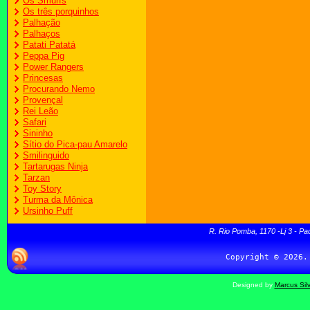
Os Smurfs
Os três porquinhos
Palhação
Palhaços
Patati Patatá
Peppa Pig
Power Rangers
Princesas
Procurando Nemo
Provençal
Rei Leão
Safari
Sininho
Sítio do Pica-pau Amarelo
Smilinguido
Tartarugas Ninja
Tarzan
Toy Story
Turma da Mônica
Ursinho Puff
R. Rio Pomba, 1170 -Lj 3 - Pa
Designed by
Marcus Sil