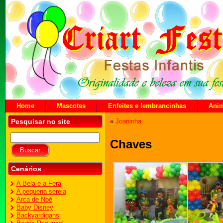
Home
Mascotes
Enfeites e lembrancinhas
Ani
Pesquisar no site
«
Joaninha
Chaves
Cenários
A Bela e a Fera
A pequena sereia
Arca de Noé
Baby Disney
Backyardigans