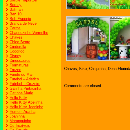
Barbie Rapunzel
Barney
Batman
Ben 10
Bob Esponja
Branca de Neve
Carros
Chapeuzinho Vermelho
Chaves
Chico Bento
Cinderella
Cocoricó
Disney
Dinossauros
Formaturas
Chaves, Kiko, Chiquinha, Dona Florinda
Frozen
Fundo do Mar
Futebol – Atlético
Futebol – Cruzeiro
Comments are closed.
Galinha Pintadinha
Gatinha Marie
Hello Kitty
Hello Kitty Abelinha
Hello Kitty Joaninha
Homem Aranha
Joaninha
Moranguinho
Os Incríveis